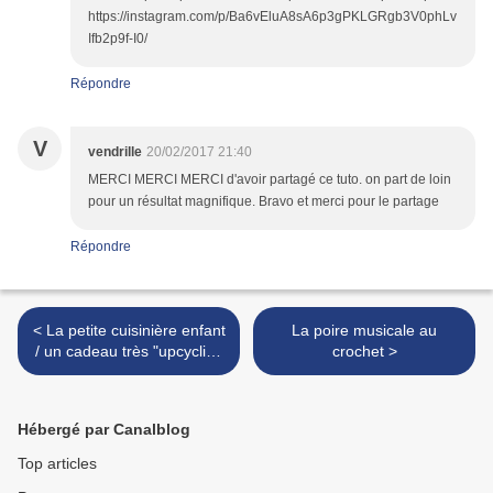
https://instagram.com/p/Ba6vEluA8sA6p3gPKLGRgb3V0phLv
Ifb2p9f-I0/
Répondre
V
vendrille
20/02/2017 21:40
MERCI MERCI MERCI d'avoir partagé ce tuto. on part de loin
pour un résultat magnifique. Bravo et merci pour le partage
Répondre
< La petite cuisinière enfant
La poire musicale au
/ un cadeau très "upcycling
crochet >
" !
Hébergé par Canalblog
Top articles