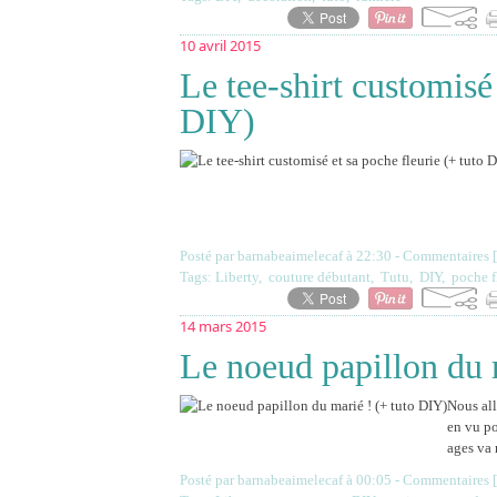
10 avril 2015
Le tee-shirt customisé 
DIY)
Posté par barnabeaimelecaf à 22:30 -
Commentaires [
Tags:
Liberty
,
couture débutant
,
Tutu
,
DIY
,
poche f
14 mars 2015
Le noeud papillon du 
Nous all
en vu po
ages va 
Posté par barnabeaimelecaf à 00:05 -
Commentaires [