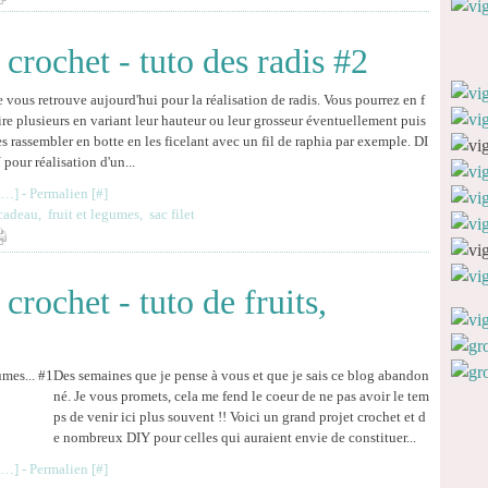
crochet - tuto des radis #2
e vous retrouve aujourd'hui pour la réalisation de radis. Vous pourrez en f
ire plusieurs en variant leur hauteur ou leur grosseur éventuellement puis
es rassembler en botte en les ficelant avec un fil de raphia par exemple. DI
 pour réalisation d'un...
…
]
- Permalien [
#
]
cadeau
,
fruit et legumes
,
sac filet
crochet - tuto de fruits,
Des semaines que je pense à vous et que je sais ce blog abandon
né. Je vous promets, cela me fend le coeur de ne pas avoir le tem
ps de venir ici plus souvent !! Voici un grand projet crochet et d
e nombreux DIY pour celles qui auraient envie de constituer...
…
]
- Permalien [
#
]