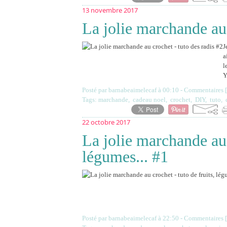
13 novembre 2017
La jolie marchande au 
J
a
l
Y
Posté par barnabeaimelecaf à 00:10 -
Commentaires [
Tags:
marchande
,
cadeau noel
,
crochet
,
DIY
,
tuto
,
22 octobre 2017
La jolie marchande au 
légumes... #1
Posté par barnabeaimelecaf à 22:50 -
Commentaires [