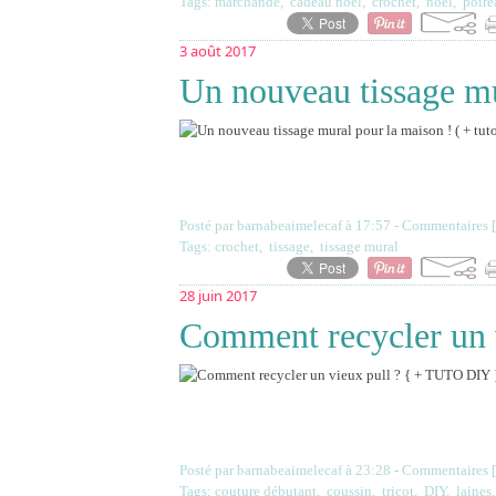
Tags:
marchande
,
cadeau noel
,
crochet
,
noel
,
poire
3 août 2017
Un nouveau tissage mur
Posté par barnabeaimelecaf à 17:57 -
Commentaires [
Tags:
crochet
,
tissage
,
tissage mural
28 juin 2017
Comment recycler un 
Posté par barnabeaimelecaf à 23:28 -
Commentaires [
Tags:
couture débutant
,
coussin
,
tricot
,
DIY
,
laines