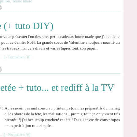
pillon
,
tenue marié
e (+ tuto DIY)
r vous présenter l'un des rares petits cadeaux home made que j'ai eu le te
r pour ce dernier Noël. La grande soeur de Valentine a toujours montré un
r les travaux manuels divers et variés (après tout, son papa...
…
]
- Permalien [
#
]
tée + tuto... et rediff à la TV
Après avoir pas mal cousu au printemps (oui, les préparatifs du mariag
e, les photos de la fête, les réalisations... promis, tout ça on y vient très
bientôt !!) j'ai beaucoup crocheté cet été ! J'ai eu envie de vous propos
er un petit bijou tout simple...
…
]
- Permalien [
#
]