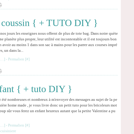
en coussin { + TUTO DIY }
nos jours les enseignes nous offrent de plus de tote bag. Dans notre quète
ne planète plus propre, leur utilité est incontestable et il est toujours bon
n avoir au moins 1 dans son sac à mains pour les parrer aux courses impré
s, un dans la...
…
]
- Permalien [
#
]
nfant { + tuto DIY }
 été nombreuses et nombreux à m'envoyer des messages au sujet de la pe
inière home made , je vous livre donc un petit tuto pour les bricoleurs mot
coup sûr vous ferez un enfant heureux autant que la petite Valentine a pu
…
]
- Permalien [
#
]
,
cuisiniere