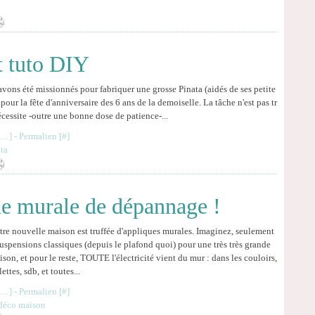
it tuto DIY
vons été missionnés pour fabriquer une grosse Pinata (aidés de ses petite
 pour la fête d'anniversaire des 6 ans de la demoiselle. La tâche n'est pas tr
écessite -outre une bonne dose de patience-...
…
]
- Permalien [
#
]
ta
que murale de dépannage !
tre nouvelle maison est truffée d'appliques murales. Imaginez, seulement
suspensions classiques (depuis le plafond quoi) pour une très très grande
son, et pour le reste, TOUTE l'électricité vient du mur : dans les couloirs,
lettes, sdb, et toutes...
…
]
- Permalien [
#
]
 déco maison