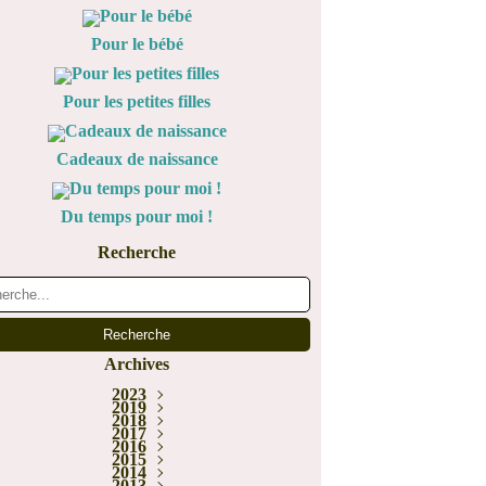
Pour le bébé
Pour les petites filles
Cadeaux de naissance
Du temps pour moi !
Recherche
Archives
2023
Janvier
2019
(1)
2018
Juin
(1)
Décembre
Février
2017
(1)
(5)
Novembre
Décembre
2016
(1)
(1)
Novembre
Décembre
2015
Juillet
(2)
(3)
(2)
Novembre
Décembre
Octobre
2014
Mai
(1)
(1)
(1)
(2)
Novembre
Octobre
Octobre
2013
Mars
Août
(2)
(1)
(1)
(1)
(6)