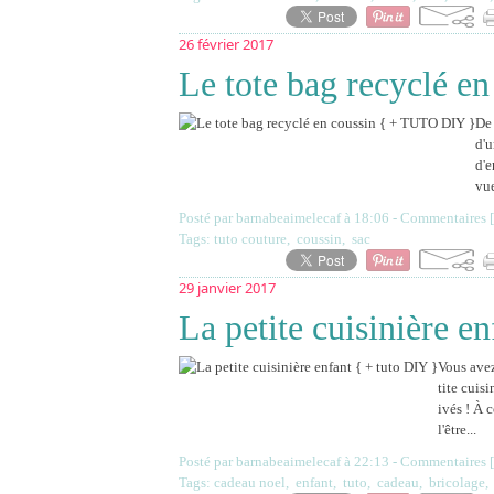
26 février 2017
Le tote bag recyclé 
De 
d'u
d'e
vue
Posté par barnabeaimelecaf à 18:06 -
Commentaires [
Tags:
tuto couture
,
coussin
,
sac
29 janvier 2017
La petite cuisinière e
Vous avez
tite cuis
ivés ! À 
l'être...
Posté par barnabeaimelecaf à 22:13 -
Commentaires [
Tags:
cadeau noel
,
enfant
,
tuto
,
cadeau
,
bricolage