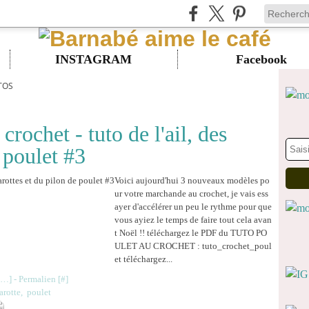
INSTAGRAM
Facebook
UTOS
rochet - tuto de l'ail, des
 poulet #3
Voici aujourd'hui 3 nouveaux modèles po
ur votre marchande au crochet, je vais ess
ayer d'accélérer un peu le rythme pour que
vous ayiez le temps de faire tout cela avan
t Noël !! téléchargez le PDF du TUTO PO
ULET AU CROCHET : tuto_crochet_poul
et téléchargez...
…
]
- Permalien [
#
]
arotte
,
poulet