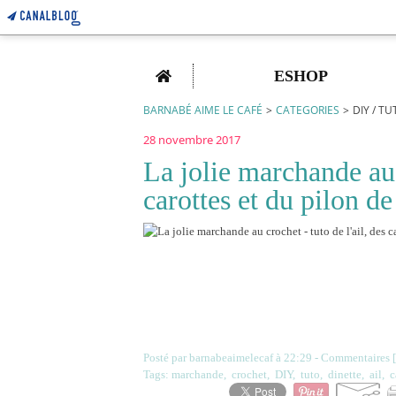
Home
ESHOP
BARNABÉ AIME LE CAFÉ
>
CATEGORIES
>
DIY / T
28 novembre 2017
La jolie marchande au c
carottes et du pilon de
Posté par barnabeaimelecaf à 22:29 -
Commentaires [
Tags:
marchande
,
crochet
,
DIY
,
tuto
,
dinette
,
ail
,
c