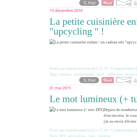
15 décembre 2016
La petite cuisinière en
"upcycling " !
Posté par barnabeaimelecaf à 22:56 -
Commentaires [
Tags:
cuisine
,
anniversaire
,
noel
,
valentine
,
home-
31 mai 2015
Le mot lumineux (+ t
Depuis de nombreux m
d'un tricotin. Je vou
j'ai eu envie d'écri
Posté par barnabeaimelecaf à 15:16 -
Commentaires [
Tags:
DIY
,
décoration
,
tuto
,
lumière