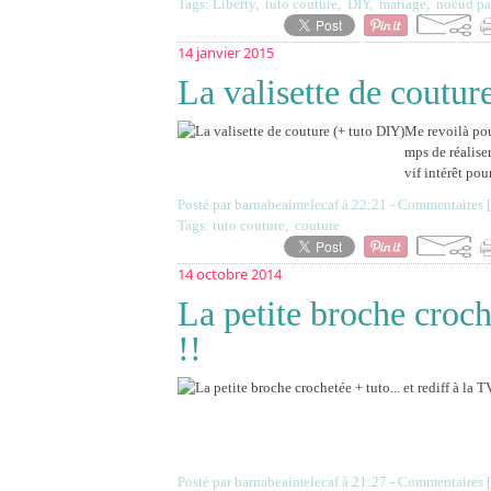
Tags:
Liberty
,
tuto couture
,
DIY
,
mariage
,
noeud pa
14 janvier 2015
La valisette de coutur
Me revoilà pou
mps de réalise
vif intérêt pou
Posté par barnabeaimelecaf à 22:21 -
Commentaires [
Tags:
tuto couture
,
couture
14 octobre 2014
La petite broche croche
!!
Posté par barnabeaimelecaf à 21:27 -
Commentaires [