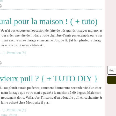
au
al pour la maison ! ( + tuto)
Je n'ai pas encore eu l'occasion de faire de très grands tissages muraux, p
our créer une tête de lit dans notre chambre d'amis pas exemple ou je n'a
i pas encore mixé tissage et macramé. Jusque là, j'ai fait plusieurs tissag
es abstraits où se succédaient...
…
]
- Permalien [
#
]
vieux pull ? { + TUTO DIY }
... ou plutôt aurais-pu écrire, comment donner une seconde vie à un char
mant lainage que votre mari a passé à la machine à 60 degrés. Malencon
treusement donc. Voilà, c'est l'histoire d'un adorable pull en cachemire &
laine acheté chez Monoprix il y a...
…
]
- Permalien [
#
]
,
tuto
,
chien