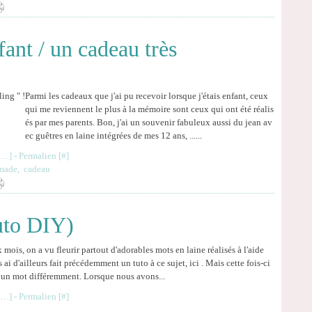
fant / un cadeau très
Parmi les cadeaux que j'ai pu recevoir lorsque j'étais enfant, ceux
qui me reviennent le plus à la mémoire sont ceux qui ont été réalis
és par mes parents. Bon, j'ai un souvenir fabuleux aussi du jean av
ec guêtres en laine intégrées de mes 12 ans, ......
…
]
- Permalien [
#
]
made
,
cadeau
uto DIY)
ois, on a vu fleurir partout d'adorables mots en laine réalisés à l'aide
s ai d'ailleurs fait précédemment un tuto à ce sujet, ici . Mais cette fois-ci
re un mot différemment. Lorsque nous avons...
…
]
- Permalien [
#
]