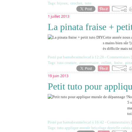
Tags:
bijoux
,
crochet
,
tuto
1 juillet 2013
La pinata fraise + pet
Cette année nous a
s mains bien sûr !)
ès difficile mais n
Posté par barnabeaimelecaf à 12:28 -
Commentaires [
Tags:
tuto couture
,
anniversaire
,
enfant
,
fraise
,
pina
19 juin 2013
Petit tuto pour appli
No
5 
mai
toi
Posté par barnabeaimelecaf à 16:42 -
Commentaires [
Tags:
tuto applique murale bricolage dentelle calais