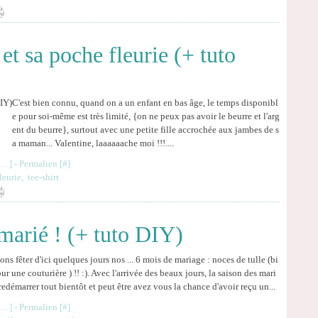
et sa poche fleurie (+ tuto
C'est bien connu, quand on a un enfant en bas âge, le temps disponibl
e pour soi-même est très limité, {on ne peux pas avoir le beurre et l'arg
ent du beurre}, surtout avec une petite fille accrochée aux jambes de s
a maman... Valentine, laaaaaache moi !!!....
…
]
- Permalien [
#
]
leurie
,
tee-shirt
marié ! (+ tuto DIY)
ons fêter d'ici quelques jours nos ... 6 mois de mariage : noces de tulle (bi
ur une couturière ) !! :). Avec l'arrivée des beaux jours, la saison des mari
redémarrer tout bientôt et peut être avez vous la chance d'avoir reçu un...
…
]
- Permalien [
#
]