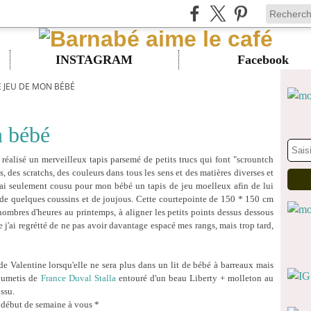
INSTAGRAM
Facebook
E JEU DE MON BÉBÉ
n bébé
s réalisé un merveilleux tapis parsemé de petits trucs qui font "scrountch
, des scratchs, des couleurs dans tous les sens et des matières diverses et
! J'ai seulement cousu pour mon bébé un tapis de jeu moelleux afin de lui
 de quelques coussins et de joujous. Cette courtepointe de 150 * 150 cm
nombres d'heures au printemps, à aligner les petits points dessus dessous
 j'ai regrétté de ne pas avoir davantage espacé mes rangs, mais trop tard,
t de Valentine lorsqu'elle ne sera plus dans un lit de bébé à barreaux mais
plumetis de
France Duval Stalla
entouré d'un beau Liberty + molleton au
ssu.
début de semaine à vous *