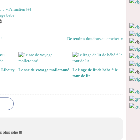
…
]
- Permalien [
#
]
inge bébé
 !
De tendres doudous au crochet
u Liberty
Le sac de voyage molletonné
Le linge de lit de bébé * le
tour de lit
s plus jolie !!!