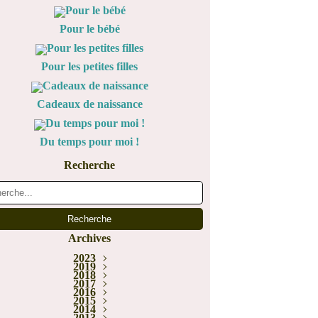
Pour le bébé
Pour les petites filles
Cadeaux de naissance
Du temps pour moi !
Recherche
Archives
2023
Janvier
2019
(1)
2018
Juin
(1)
Décembre
Février
2017
(1)
(5)
Novembre
Décembre
2016
(1)
(1)
Novembre
Décembre
2015
Juillet
(2)
(3)
(2)
Novembre
Décembre
Octobre
2014
Mai
(1)
(1)
(1)
(2)
Novembre
Octobre
Octobre
2013
Mars
Août
(2)
(1)
(1)
(1)
(6)