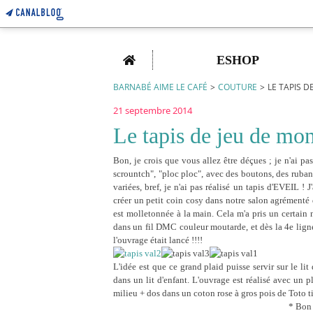
Home
ESHOP
BARNABÉ AIME LE CAFÉ
>
COUTURE
>
LE TAPIS D
21 septembre 2014
Le tapis de jeu de mo
Bon, je crois que vous allez être déçues ; je n'ai pa
scrountch", "ploc ploc", avec des boutons, des rubans
variées, bref, je n'ai pas réalisé un tapis d'EVEIL 
créer un petit coin cosy dans notre salon agrémenté
est molletonnée à la main. Cela m'a pris un certain 
dans un fil DMC couleur moutarde, et dès la 4e ligne
l'ouvrage était lancé !!!!
L'idée est que ce grand plaid puisse servir sur le li
dans un lit d'enfant. L'ouvrage est réalisé avec un 
milieu + dos dans un coton rose à gros pois de Toto ti
* Bon 