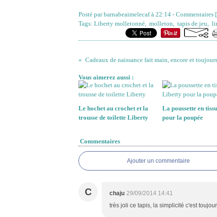
Posté par barnabeaimelecaf à 22:14 -
Commentaires [
Tags:
Liberty molletonné
,
molleton
,
tapis de jeu
,
l
Cadeaux de naissance fait main, encore et toujours
Vous aimerez aussi :
Le hochet au crochet et la
La poussette en tiss
trousse de toilette Liberty
pour la poupée
Commentaires
Ajouter un commentaire
C
chaju
29/09/2014 14:41
très joli ce tapis, la simplicité c'est toujour