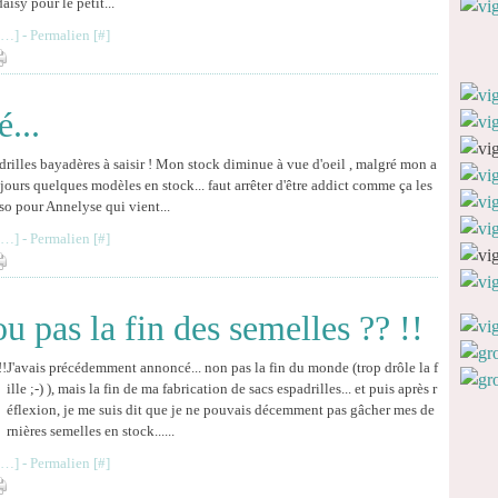
isy pour le petit...
…
]
- Permalien [
#
]
é...
drilles bayadères à saisir ! Mon stock diminue à vue d'oeil , malgré mon a
jours quelques modèles en stock... faut arrêter d'être addict comme ça les
rso pour Annelyse qui vient...
…
]
- Permalien [
#
]
ou pas la fin des semelles ?? !!
J'avais précédemment annoncé... non pas la fin du monde (trop drôle la f
ille ;-) ), mais la fin de ma fabrication de sacs espadrilles... et puis après r
éflexion, je me suis dit que je ne pouvais décemment pas gâcher mes de
rnières semelles en stock......
…
]
- Permalien [
#
]