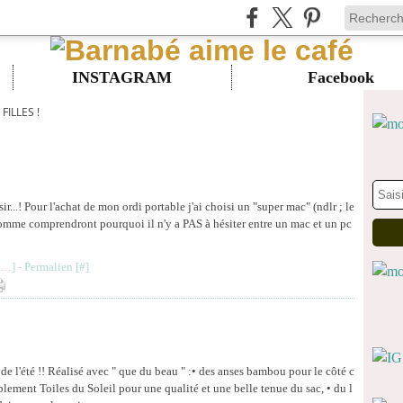
INSTAGRAM
Facebook
FILLES !
sir...! Pour l'achat de mon ordi portable j'ai choisi un "super mac" (ndlr ; le
pomme comprendront pourquoi il n'y a PAS à hésiter entre un mac et un pc
…
]
- Permalien [
#
]
e l'été !! Réalisé avec " que du beau " :• des anses bambou pour le côté c
blement Toiles du Soleil pour une qualité et une belle tenue du sac, • du l