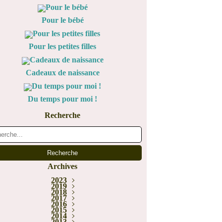
Pour le bébé
Pour les petites filles
Cadeaux de naissance
Du temps pour moi !
Recherche
Archives
2023
Janvier
2019
(1)
2018
Juin
(1)
Décembre
Février
2017
(1)
(5)
Novembre
Décembre
2016
(1)
(1)
Novembre
Décembre
2015
Juillet
(2)
(3)
(2)
Novembre
Décembre
Octobre
2014
Mai
(1)
(1)
(1)
(2)
Novembre
Octobre
Octobre
2013
Mars
Août
(2)
(1)
(1)
(1)
(6)