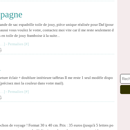
mpagne
nde de sac espadrille toile de jouy, pièce unique réalisée pour Daf (pour
s aussi vous voulez le votre, contactez moi vite car il me reste seulement d
 en toile de jouy framboise à la suite...
…
]
- Permalien [
#
]
l
ure éclair + doublure intérieure taffetas Il me reste 1 seul modèle dispo
(précisez moi la couleur dans votre mail).
…
]
- Permalien [
#
]
 pochon de voyage ! Format 30 x 40 cm. Prix : 35 euros (jusqu'à 5 lettres po