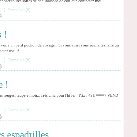
oposer toutes sortes de déclinaisons de couleur, contactez moi !
…
]
- Permalien [
#
]
 !
voilà un petit pochon de voyage... Si vous aussi vous souhaitez faire un
actez moi !!
…
]
- Permalien [
#
]
e !
ns rouges, taupe et noir... Très chic pour l'hiver ! Prix : 49€ ====> VEND
…
]
- Permalien [
#
]
s espadrilles