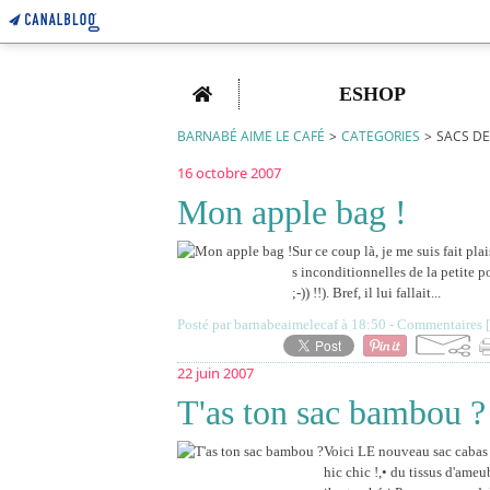
Home
ESHOP
BARNABÉ AIME LE CAFÉ
>
CATEGORIES
>
SACS DE 
16 octobre 2007
Mon apple bag !
Sur ce coup là, je me suis fait plai
s inconditionnelles de la petite 
;-)) !!). Bref, il lui fallait...
Posté par barnabeaimelecaf à 18:50 -
Commentaires [
22 juin 2007
T'as ton sac bambou ?
Voici LE nouveau sac cabas d
hic chic !,• du tissus d'ameu