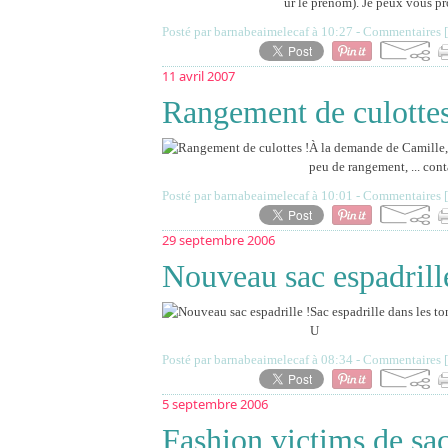
ur le prénom). Je peux vous pr
Posté par barnabeaimelecaf à 10:27 -
Commentaires [
11 avril 2007
Rangement de culottes
À la demande de Camille, 
peu de rangement, ... cont
Posté par barnabeaimelecaf à 10:01 -
Commentaires [
29 septembre 2006
Nouveau sac espadrill
Sac espadrille dans les to
U
Posté par barnabeaimelecaf à 08:34 -
Commentaires [
5 septembre 2006
Fashion victims de sac