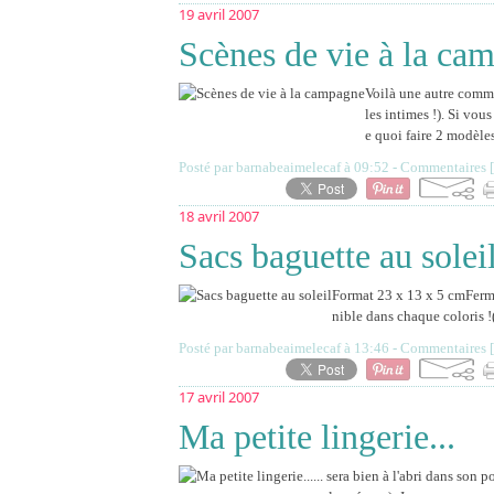
19 avril 2007
Scènes de vie à la ca
Voilà une autre comma
les intimes !). Si vou
e quoi faire 2 modèles
Posté par barnabeaimelecaf à 09:52 -
Commentaires [
18 avril 2007
Sacs baguette au solei
Format 23 x 13 x 5 cmFermet
nible dans chaque coloris !
Posté par barnabeaimelecaf à 13:46 -
Commentaires [
17 avril 2007
Ma petite lingerie...
... sera bien à l'abri dans son