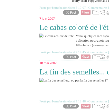
iberty chéri Poppyrose and da
Posté par barnabeaimelecaf à 10:07 -
Commentaires [
7 juin 2007
Le cabas coloré de l'ét
Voilà, quelques sacs espa
pplication pour avoir tou
filles hein ? (message pe
Posté par barnabeaimelecaf à 14:45 -
Commentaires [
10 mai 2007
La fin des semelles... 
Posté par barnabeaimelecaf à 18:48 -
Commentaires [