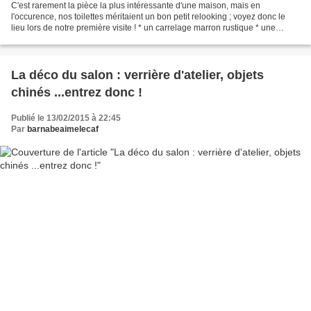
C'est rarement la pièce la plus intéressante d'une maison, mais en
l'occurence, nos toilettes méritaient un bon petit relooking ; voyez donc le
lieu lors de notre première visite ! * un carrelage marron rustique * une
peinture d'un bleu brillant pas vraiment...
La déco du salon : verrière d'atelier, objets
chinés ...entrez donc !
Publié le 13/02/2015 à 22:45
Par
barnabeaimelecaf