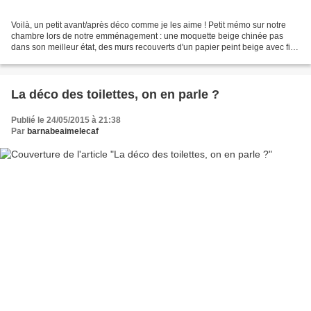
Voilà, un petit avant/après déco comme je les aime ! Petit mémo sur notre
chambre lors de notre emménagement : une moquette beige chinée pas
dans son meilleur état, des murs recouverts d'un papier peint beige avec fil
tissé très viellot mais pas rétro,...
La déco des toilettes, on en parle ?
Publié le 24/05/2015 à 21:38
Par
barnabeaimelecaf