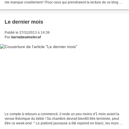
me manque cruellement ! Pour ceux qui prendraient la lecture de ce blog en
route, notre nouvelle...
Le dernier mois
Publié le 27/11/2013 à 14:36
Par
barnabeaimelecaf
Le compte à rebours a commencé, il reste un peu moins d'1 mois avant la
venue théorique du bébé ! Sa chambre devrait bientôt être terminée, peut
être ce week-end. * Le plafond jaunasse a été repeind en blanc, les murs ont
été doublés & isolés pour certains...