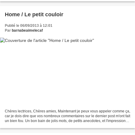
Home / Le petit couloir
Publié le 06/09/2013 à 12:01
Par
barnabeaimelecaf
Chères lectrices, Chères amies, Maintenant je peux vous appeler comme ça,
car je dois dire que vos nombreux commentaires sur le dernier post m'ont fait
un bien fou. Un bon bain de jolis mots, de petits anecdotes, et l'impression
de vous connaître un peu...