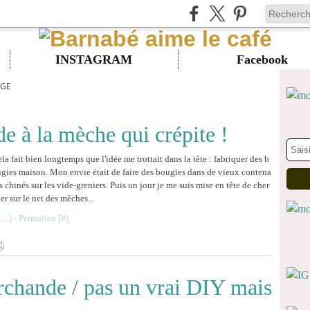
INSTAGRAM
Facebook
AGE
 à la mèche qui crépite !
la fait bien longtemps que l'idée me trottait dans la tête : fabriquer des b
gies maison. Mon envie était de faire des bougies dans de vieux contena
s chinés sur les vide-greniers. Puis un jour je me suis mise en tête de cher
er sur le net des mèches...
…
]
- Permalien [
#
]
chande / pas un vrai DIY mais