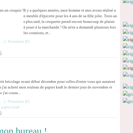
Il y a quelques années, mon homme et moi avons réalisé u
n meuble d'épicerie pour les 4 ans de sa fille jolie. Trois an
s plus tard, la croquette prend encore beaucoup de plaisir
à jouer à la marchande ! On m'en a demandé plusieurs fois
les cotations, et...
…
]
- Permalien [
#
]
etit bricolage avant début décembre pour celles d'entre vous qui auraient
s j'ai acheté mon rouleau de papier kraft le dernier jour de novembre et
e j'ai cousu...
…
]
- Permalien [
#
]
,
papier kraft
 mon bureau !