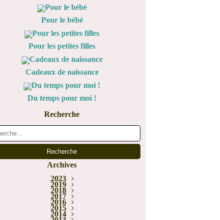
Pour le bébé
Pour les petites filles
Cadeaux de naissance
Du temps pour moi !
Recherche
Archives
2023
Janvier
2019
(1)
2018
Juin
(1)
Décembre
Février
2017
(1)
(5)
Novembre
Décembre
2016
(1)
(1)
Novembre
Décembre
2015
Juillet
(2)
(3)
(2)
Novembre
Décembre
Octobre
2014
Mai
(1)
(1)
(1)
(2)
Novembre
Octobre
Octobre
2013
Mars
Août
(2)
(1)
(1)
(1)
(6)