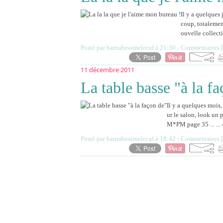
Il y a quelques 
coup, totalemen
ouvelle collecti
Posté par barnabeaimelecaf à 21:30 -
Commentaires [
11 décembre 2011
La table basse "à la f
Il y a quelques mois,
ur le salon, look un 
M*PM page 35 ... ... 
Posté par barnabeaimelecaf à 18:42 -
Commentaires [