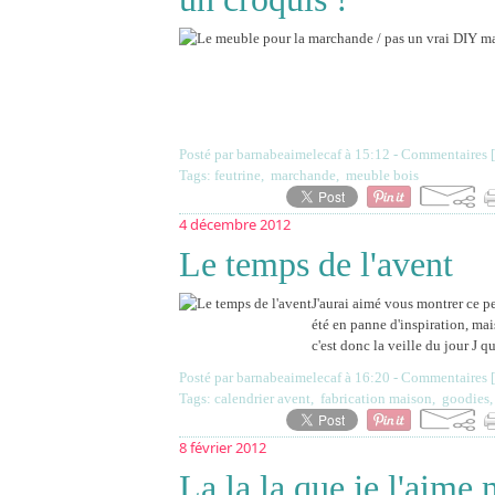
Posté par barnabeaimelecaf à 15:12 -
Commentaires [
Tags:
feutrine
,
marchande
,
meuble bois
4 décembre 2012
Le temps de l'avent
J'aurai aimé vous montrer ce p
été en panne d'inspiration, mai
c'est donc la veille du jour J qu
Posté par barnabeaimelecaf à 16:20 -
Commentaires [
Tags:
calendrier avent
,
fabrication maison
,
goodies
8 février 2012
La la la que je l'aime