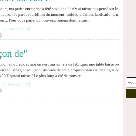
jours, ma petite entreprise a fêté ses 4 ans. Je n'y ai même pas pensé sur le
t absorbée par le tourbillon du moment : soldes, création, fabrications, n
on ... Pour vous parler du nouveau bureau dont je suis...
…
]
- Permalien [
#
]
açon de"
 mon amoureux et moi on s'est mis en tête de fabriquer une table basse po
peu industriel, absolument inspirée de celle proposée dans le catalogue A
499 € quand même ! Le plus long a été de trouver...
…
]
- Permalien [
#
]