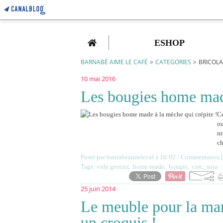
Home
ESHOP
BARNABÉ AIME LE CAFÉ
>
CATEGORIES
>
BRICOL
10 mai 2016
Les bougies home made
Ce
ou
nt
ch
Posté par barnabeaimelecaf à 10:02 -
Commentaires [
Tags:
vide grenier
,
home-made
,
bougie
,
cire
,
soja
25 juin 2014
Le meuble pour la mar
un croquis !