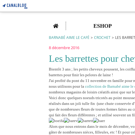
Home
ESHOP
BARNABÉ AIME LE CAFÉ
>
CROCHET
>
LES BARRE
8 décembre 2016
Les barrettes pour che
Bientôt 3 ans ; les petits cheveux poussent, les coiffu
barrettes pour finir les pelotes de laine !
J'ai profité du pont du 11 novembre en famille pour ré
nous utilisons pour la
collection de Barnabé aime le 
nombreux magasins de loisirs créatifs ainsi que sur le 
Voici donc quelques noeuds tricotés au point mousse a
réalisés dans un joli tulle fin (une chute conservée d'
que de nombreuses fleurs de toutes formes faites au cr
qui fait des fleurs différentes ; et utilisé souvent un f
Alors que nous entrons dans le mois de décembre, voic
gâter de nombreuses nièces, filleules, etc ! Et pour c