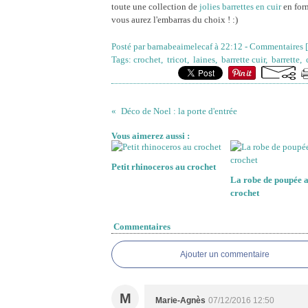
toute une collection de
jolies barrettes en cuir
en for
vous aurez l'embarras du choix ! :)
Posté par barnabeaimelecaf à 22:12 -
Commentaires [
Tags:
crochet
,
tricot
,
laines
,
barrette cuir
,
barrette
,
Déco de Noel : la porte d'entrée
Vous aimerez aussi :
Petit rhinoceros au crochet
La robe de poupée 
crochet
Commentaires
Ajouter un commentaire
M
Marie-Agnès
07/12/2016 12:50