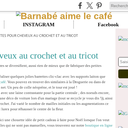
INSTAGRAM
Facebook
TTES POUR CHEVEUX AU CROCHET ET AU TRICOT
veux au crochet et au tricot
res se diversifient, aussi rien de mieux que de fabriquer des petites
aliser quelques jolies barrettes clic-clac avec les supports laiton que
café
. Vous pouvez en trouver des similaires à la Droguerie ou dans de
net. Un peu de colle néoprène, et le tour est joué !
vec une laine contrastante pour la partie centrale ; des noeuds encore,
une déco de voiture lors d'un mariage (tout se recycle je vous dis !)), ainsi
ochet. J'ai varié le nombre de mailles initiales ou les augmentations ce
il lurex pour réhausser le centre de la fleur.
i une chouette idée de petit cadeau à faire pour Noël lorsque l'on veut
elles qui ne sont pas manuelles, vous trouverez sur notre
boutique en ligne