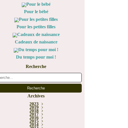
Pour le bébé
Pour les petites filles
Cadeaux de naissance
Du temps pour moi !
Recherche
Archives
2023
Janvier
2019
(1)
2018
Juin
(1)
Décembre
Février
2017
(1)
(5)
Novembre
Décembre
2016
(1)
(1)
Novembre
Décembre
2015
Juillet
(2)
(3)
(2)
Novembre
Décembre
Octobre
2014
Mai
(1)
(1)
(1)
(2)
Novembre
Octobre
Octobre
2013
Mars
Août
(2)
(1)
(1)
(1)
(6)