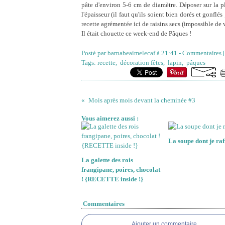
pâte d'environ 5-6 cm de diamètre. Déposer sur la p
l'épaisseur (il faut qu'ils soient bien dorés et gonflés
recette agrémentée ici de raisins secs (impossible de 
Il était chouette ce week-end de Pâques !
Posté par barnabeaimelecaf à 21:41 -
Commentaires [
Tags:
recette
,
décoration fêtes
,
lapin
,
pâques
Mois après mois devant la cheminée #3
Vous aimerez aussi :
La soupe dont je raff
La galette des rois
frangipane, poires, chocolat
! {RECETTE inside !}
Commentaires
Ajouter un commentaire