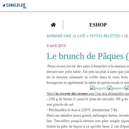
Home
ESHOP
BARNABÉ AIME LE CAFÉ
>
PETITES RECETTES
>
LE
6 avril 2015
Le brunch de Pâques (
Nous avons invité des amis à bruncher à la maison en
dresser une jolie table. J'ai pris un plat à tarte que j
de la mousse ramassée la veille dans le sous bois 
bourgeons et agrémenté la table de petits oeufs et aut
Voici
la recette des scones
que l'on m'a demandée su
- 250 g de farine (+ pour le plan de travail) - 80 g de
une pincée de sel
- Préchauffez le four à 220°C (thermostat 7-8).
Dans un saladier assez grand, mélangez farine, levure 
lait. Travaillez jusqu'à obtenir une pâte souple (ajout
étalez la pâte de façon à ce qu'elle fasse 2 cm d'ép