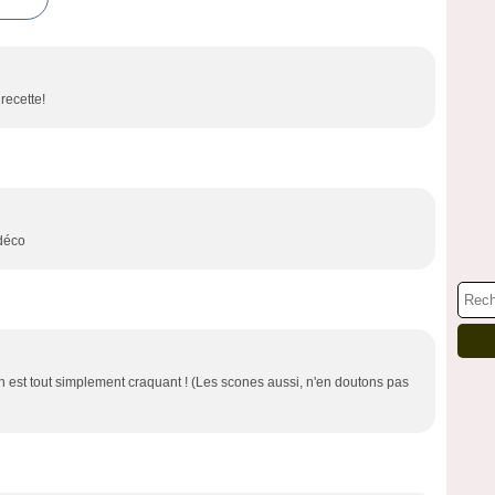
recette!
 déco
n est tout simplement craquant ! (Les scones aussi, n'en doutons pas