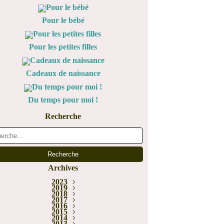
Pour le bébé
Pour les petites filles
Cadeaux de naissance
Du temps pour moi !
Recherche
Archives
2023
Janvier
2019
(1)
2018
Juin
(1)
Décembre
Février
2017
(1)
(5)
Novembre
Décembre
2016
(1)
(1)
Novembre
Décembre
2015
Juillet
(2)
(3)
(2)
Novembre
Décembre
Octobre
2014
Mai
(1)
(1)
(1)
(2)
Novembre
Octobre
Octobre
2013
Mars
Août
(2)
(1)
(1)
(1)
(6)