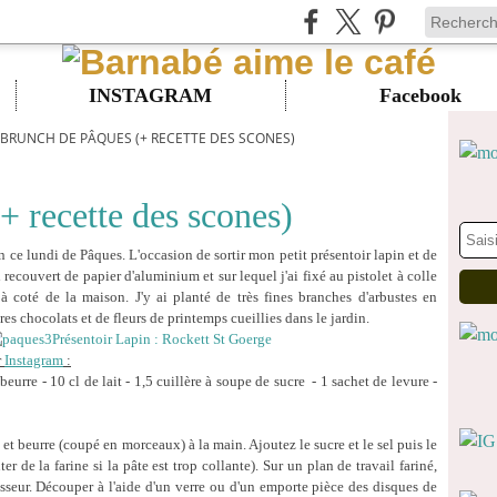
INSTAGRAM
Facebook
 BRUNCH DE PÂQUES (+ RECETTE DES SCONES)
+ recette des scones)
 ce lundi de Pâques. L'occasion de sortir mon petit présentoir lapin et de
'ai recouvert de papier d'aluminium et sur lequel j'ai fixé au pistolet à colle
à coté de la maison. J'y ai planté de très fines branches d'arbustes en
res chocolats et de fleurs de printemps cueillies dans le jardin.
Présentoir Lapin : Rockett St Goerge
r
Instagram
:
 beurre - 10 cl de lait - 1,5 cuillère à soupe de sucre - 1 sachet de levure -
et beurre (coupé en morceaux) à la main. Ajoutez le sucre et le sel puis le
er de la farine si la pâte est trop collante). Sur un plan de travail fariné,
aisseur. Découper à l'aide d'un verre ou d'un emporte pièce des disques de