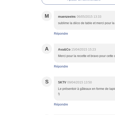
M
muenzeeins
06/05/2015 13:33
sublime la déco de table et merci pour la 
Répondre
A
Ava&Co
15/04/2015 15:23
Merci pour la recette et bravo pour cette
Répondre
S
SKTV
09/04/2015 13:50
Le présentoir à gâteaux en forme de lapi
!)
Répondre