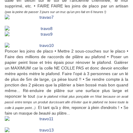
dalle en béton sur le sol de l'ancienne cheminée, le mur
supprimé, etc. • FAIRE FAIRE les joins de placo par un artisan
(pas la peine de passer 3 jours sur un truc qu'un pro fait en 6 heures !)
Poncer les joins de placo • Mettre 2 sous-couches sur le placo •
Faire des millions de raccords de plâtre au plafond • Poser un
papier peint lisse et très épais pour rénover le plafond. Galérer
un MAXIMUM car la colle NE COLLE PAS et donc devoir encoller
mètre après mètre le plafond. Faire l'opé à 3 personnes car un lé
de plus de 5m de large, ça pèse lourd !! • Se rendre compte à la
jonction des 2 pièces que la plâtrier a bien bossé mais bon quand
même... Ré-enduire de plâtre sur une surface plus large et
reponcer le tout
(car le plafond n'était plus ponçable en l'état because on avait
passé entre temps un produit durcissant afin d'éviter que le plafond ne boive toute la
Et tant qu'à y être, reponcer à plein d'endroits ! • Se
colle à papier peint...).
faire un masque de
beauté
au plâtre...