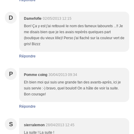
Répondre
D
Damefofie
02/05/2013 12:15
Bon! Ça y est j'ai rettouvé le nom des fameux tabourets ...!! Je
me disais bien que je les avais repérés quelques part
(boutique du vieux lille)! Perso j'ai flaché sur la couleur vert de
gris! Bizzz
Répondre
P
Pomme coing
30/04/2013 09:34
Eh bien moi qui suis une grande fan des avants-après, ici je
suis servie :-) bravo, quel boulot! On a hâte de voir la suite.
Bon courage!
Répondre
S
sierralemon
28/04/2013 12:45
La suite ! La suite !