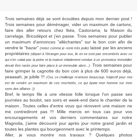
Trois semaines déjà se sont écoulées depuis mon dernier post !
Trois semaines pour déménager, vider un maximum de cartons,
faire des aller retours chez Ikéa, Castorama, la Maison du
carrelage, Bricodépot et j'en passe. Trois semaines pour publier
un maximum d'annonces "alléchantes" sur le bon coin afin de
vendre le "bazar"
laissé par les anciens
(notez comme je reste très polie)
propriétaires
(départ à l'étranger pour eux, ils en se sont pas encombrés avec ce
qui n'en valait pas la peine et la maison initialement vendue à un promoteur immobilier
. Trois semaines pour
devait être rasée pour faire place à un immeuble alors...)
faire grimper la cagnotte du bon coin à plus de 600 euros déjà,
yeaaaah, je jubile !!!
(Oui, ce challenge m'amuse beaucoup, l'objectif pour moi
est de vendre un maximum de ces mochetés, ce qui épate mon homme sur mon
sens des affaires :))
Bref, le temps file à une vitesse folle lorsque l'on passe ses
journées au boulot, ses soirs et week-end dans le chantier de la
maison...Toutes celles d'entre vous qui rénovent une maison ne
me contrediront pas !!! Mille mercis en tous cas pour vos
encouragements et vos derniers commentaires sur notre
Magnolia, j'aime découvrir jour après jour notre grand jardin et
toutes les plantes qui bourgeonnent avec le printemps.
Aller, je vous montre nos travaux ? Quelques photos