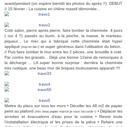
avant/pendant (on espère bientôt les photos du après !!). DEBUT
// 15 février - La cuisine en chêne massif démontée...
Coté salon, pierre après pierre, faire tomber la cheminée. 4 jours
( oui 4 !!) passés au burin, à la pioche, la masse, le marteau-
piqueur... Le mec qui a fabriqué cette cheminée était hyper
appliqué
et super généreux dans l'utilisation du béton..
(trop en fait !)
// Puis faire tomber le mur entre les 2 pièces, une broutille à coté.
Par contre les gravats... Déjà une bonne 12aine de remorques à
la décharge ... LA super bonne surprise : derrière la cheminée
très rustique, une beau mur de briques toulousaines apparaît !!!!
.
Mettre du placo sur tous les murs • Décoller les 48 m2 de papier
peint au plafond
• Déplacer les
(très beau papier marron je vous l'accorde !)
arrivées et évacuations d'eau pour la cuisine • Revoir toute
l'instatallation électrique et les prises de la pièce • Refaire une